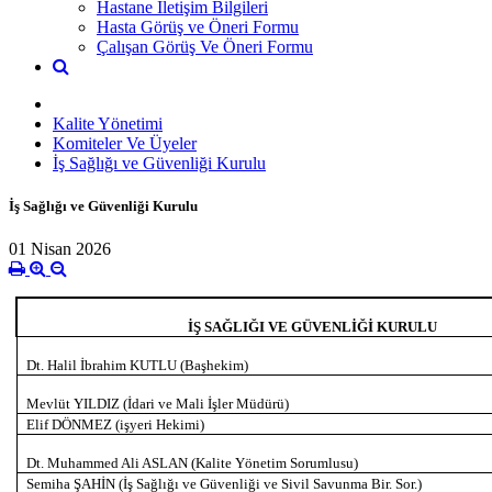
Hastane İletişim Bilgileri
Hasta Görüş ve Öneri Formu
Çalışan Görüş Ve Öneri Formu
Kalite Yönetimi
Komiteler Ve Üyeler
İş Sağlığı ve Güvenliği Kurulu
İş Sağlığı ve Güvenliği Kurulu
01 Nisan 2026
İŞ SAĞLIĞI VE GÜVENLİĞİ KURULU
Dt. Halil İbrahim KUTLU (Başhekim)
Mevlüt YILDIZ (İdari ve Mali İşler Müdürü)
Elif DÖNMEZ (işyeri Hekimi)
Dt. Muhammed Ali ASLAN (Kalite Yönetim Sorumlusu)
Semiha ŞAHİN (İş Sağlığı ve Güvenliği ve Sivil Savunma Bir. Sor.)