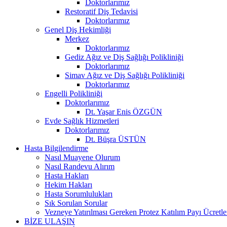
Doktorlarımız
Restoratif Diş Tedavisi
Doktorlarımız
Genel Diş Hekimliği
Merkez
Doktorlarımız
Gediz Ağız ve Diş Sağlığı Polikliniği
Doktorlarımız
Simav Ağız ve Diş Sağlığı Polikliniği
Doktorlarımız
Engelli Polikliniği
Doktorlarımız
Dt. Yaşar Enis ÖZGÜN
Evde Sağlık Hizmetleri
Doktorlarımız
Dt. Büşra ÜSTÜN
Hasta Bilgilendirme
Nasıl Muayene Olurum
Nasıl Randevu Alırım
Hasta Hakları
Hekim Hakları
Hasta Sorumlulukları
Sık Sorulan Sorular
Vezneye Yatırılması Gereken Protez Katılım Payı Ücretle
BİZE ULAŞIN