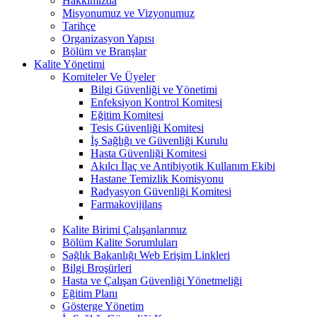
Hakkımızda
Misyonumuz ve Vizyonumuz
Tarihçe
Organizasyon Yapısı
Bölüm ve Branşlar
Kalite Yönetimi
Komiteler Ve Üyeler
Bilgi Güvenliği ve Yönetimi
Enfeksiyon Kontrol Komitesi
Eğitim Komitesi
Tesis Güvenliği Komitesi
İş Sağlığı ve Güvenliği Kurulu
Hasta Güvenliği Komitesi
Akılcı İlaç ve Antibiyotik Kullanım Ekibi
Hastane Temizlik Komisyonu
Radyasyon Güvenliği Komitesi
Farmakovijilans
Kalite Birimi Çalışanlarımız
Bölüm Kalite Sorumluları
Sağlık Bakanlığı Web Erişim Linkleri
Bilgi Broşürleri
Hasta ve Çalışan Güvenliği Yönetmeliği
Eğitim Planı
Gösterge Yönetim