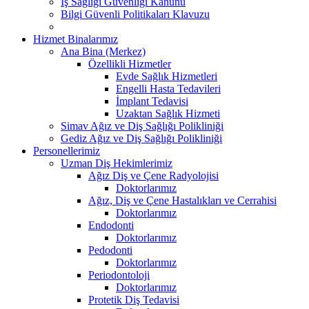
İş Sağlığı Güvenliği Kanunu
Bilgi Güvenli Politikaları Klavuzu
Hizmet Binalarımız
Ana Bina (Merkez)
Özellikli Hizmetler
Evde Sağlık Hizmetleri
Engelli Hasta Tedavileri
İmplant Tedavisi
Uzaktan Sağlık Hizmeti
Simav Ağız ve Diş Sağlığı Polikliniği
Gediz Ağız ve Diş Sağlığı Polikliniği
Personellerimiz
Uzman Diş Hekimlerimiz
Ağız Diş ve Çene Radyolojisi
Doktorlarımız
Ağız, Diş ve Çene Hastalıkları ve Cerrahisi
Doktorlarımız
Endodonti
Doktorlarımız
Pedodonti
Doktorlarımız
Periodontoloji
Doktorlarımız
Protetik Diş Tedavisi