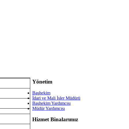
Yönetim
Başhekim
İdari ve Mali İşler Müdürü
Başhekim Yardımcısı
Müdür Yardımcısı
Hizmet Binalarımız